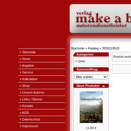
Startseite
»
Katalog
»
3939119520
» Startseite
Kategorien
Produkt wurd
» News
->
(366)
» Angebot
Autoren/Hrsg.
» Service
» Kalkulation
» Shop
Neue Produkte
» Unsere Autoren
» Links / Banner
» Kontakt
» AGB
» Datenschutz
» Impressum
11,80 €