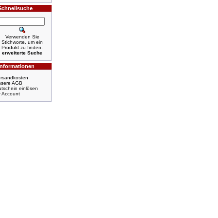
Schnellsuche
Verwenden Sie
Stichworte, um ein
Produkt zu finden.
erweiterte Suche
Informationen
rsandkosten
nsere AGB
tschein einlösen
r Account