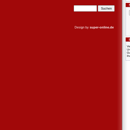
Design by
super-online.de
Ve
U
Gu
Ih