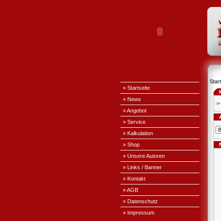
Start
» Startseite
» News
->
» Angebot
» Service
» Kalkulation
» Shop
» Unsere Autoren
» Links / Banner
» Kontakt
» AGB
» Datenschutz
» Impressum