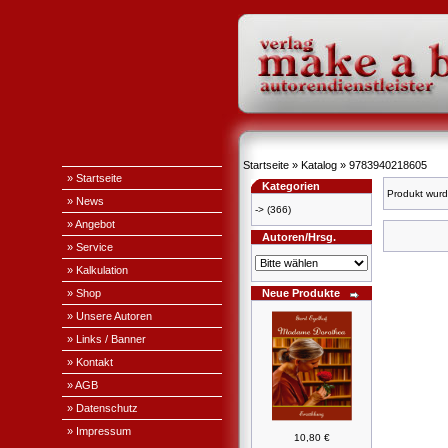
Startseite
»
Katalog
»
9783940218605
» Startseite
Kategorien
Produkt wurd
» News
->
(366)
» Angebot
Autoren/Hrsg.
» Service
» Kalkulation
» Shop
Neue Produkte
» Unsere Autoren
» Links / Banner
» Kontakt
» AGB
» Datenschutz
» Impressum
10,80 €