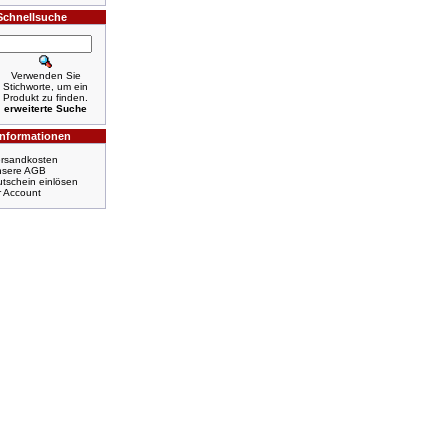
Schnellsuche
Verwenden Sie
Stichworte, um ein
Produkt zu finden.
erweiterte Suche
Informationen
rsandkosten
nsere AGB
tschein einlösen
r Account