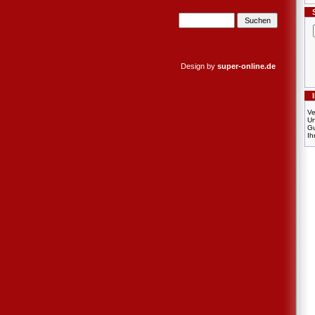
Design by
super-online.de
Ve
U
Gu
Ih