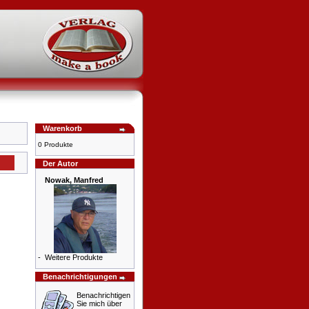
Warenkorb
0 Produkte
Der Autor
Nowak, Manfred
-
Weitere Produkte
Benachrichtigungen
Benachrichtigen
Sie mich über