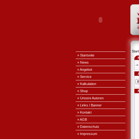
Start
» Startseite
» News
->
» Angebot
» Service
» Kalkulation
» Shop
» Unsere Autoren
» Links / Banner
» Kontakt
» AGB
» Datenschutz
» Impressum