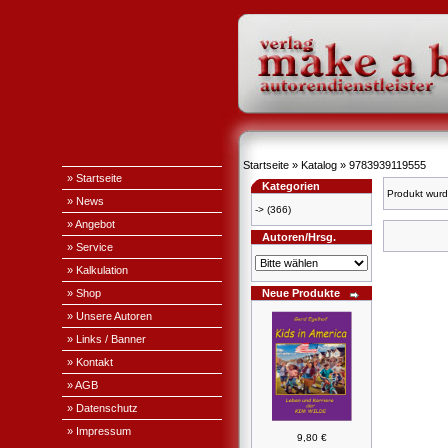
Startseite
»
Katalog
»
9783939119555
» Startseite
Kategorien
Produkt wurd
» News
->
(366)
» Angebot
Autoren/Hrsg.
» Service
» Kalkulation
» Shop
Neue Produkte
» Unsere Autoren
» Links / Banner
» Kontakt
» AGB
» Datenschutz
» Impressum
9,80 €